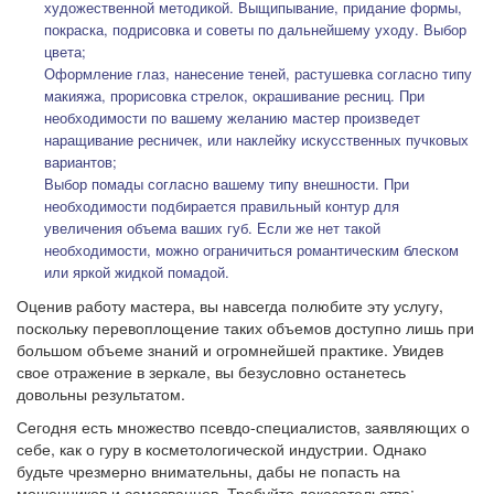
художественной методикой. Выщипывание, придание формы,
покраска, подрисовка и советы по дальнейшему уходу. Выбор
цвета;
Оформление глаз, нанесение теней, растушевка согласно типу
макияжа, прорисовка стрелок, окрашивание ресниц. При
необходимости по вашему желанию мастер произведет
наращивание ресничек, или наклейку искусственных пучковых
вариантов;
Выбор помады согласно вашему типу внешности. При
необходимости подбирается правильный контур для
увеличения объема ваших губ. Если же нет такой
необходимости, можно ограничиться романтическим блеском
или яркой жидкой помадой.
Оценив работу мастера, вы навсегда полюбите эту услугу,
поскольку перевоплощение таких объемов доступно лишь при
большом объеме знаний и огромнейшей практике. Увидев
свое отражение в зеркале, вы безусловно останетесь
довольны результатом.
Сегодня есть множество псевдо-специалистов, заявляющих о
себе, как о гуру в косметологической индустрии. Однако
будьте чрезмерно внимательны, дабы не попасть на
мошенников и самозванцев. Требуйте доказательства: