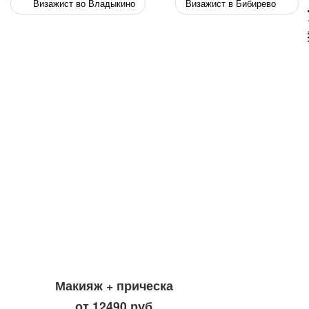
Визажист во Владыкино
Визажист в Бибирево
Wha
Макияж + прическа
от 12490 руб