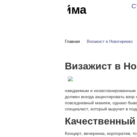
е на дом Лайма
С
Джафаров
Главная
Визажист в Новогиреево
Визажист в Н
ожидаемым и незапланированным со
должен всегда акцентировать взор
повседневный макияж, однако бываю
специалист, который выручит в по
Качественный
Концерт, вечеринка, корпоратив, т