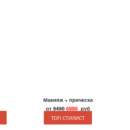
Макияж + прическа
от
9490
6990
руб
ТОП СТИЛИСТ