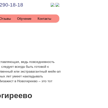
290-18-18
Отзывы
Обучение
Контакты
тавляющая, ведь повседневность
следует всегда быть готовой к
твенный или экстравагантный мейк-ап
ных лет умеет накладывать
изажист в Новогиреево – это тот
огиреево