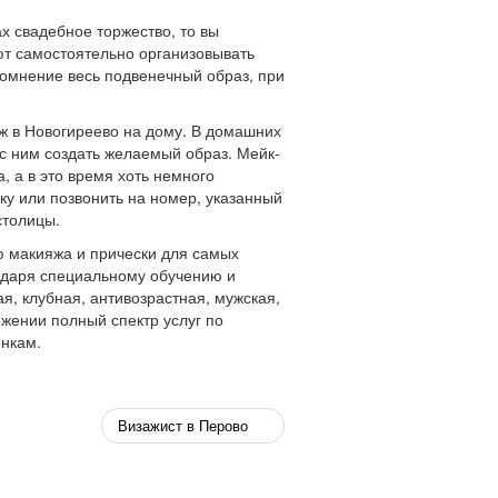
х свадебное торжество, то вы
ют самостоятельно организовывать
омнение весь подвенечный образ, при
ж в Новогиреево на дому. В домашних
с ним создать желаемый образ. Мейк-
, а в это время хоть немного
ку или позвонить на номер, указанный
столицы.
 макияжа и прически для самых
одаря специальному обучению и
я, клубная, антивозрастная, мужская,
яжении полный спектр услуг по
нкам.
Визажист в Перово