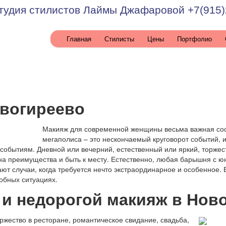
тудия стилистов Лаймы Джафаровой +7(915)
а
Главная
Стилисты
Цены
Портфолио
овогиреево
Макияж для современной женщины весьма важная сос
мегаполиса – это нескончаемый круговорот событий, и 
бытиям. Дневной или вечерний, естественный или яркий, торжес
 на преимущества и быть к месту. Естественно, любая барышня с ю
т случаи, когда требуется нечто экстраординарное и особенное. В
добных ситуациях.
 и недорогой макияж в Нов
оржество в ресторане, романтическое свидание, свадьба,