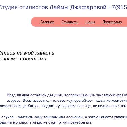
Студия стилистов Лаймы Джафаровой +7(915
Главная
Стилисты
Цены
Портфолио
тесь на мой канал в
лезными советами
Вряд ли еще остались девушки, воспринимающие рекламную фразу 
всерьез. Всем известно, что свое «суперстойкое» название космети
исчезает вообще. Как же продлить украшение на лице, не ведясь при это
 случае – очистить кожу тоником или лосьоном, а затем нанести увлаж
одлить молодость лица, не стоит этим пренебрегать.