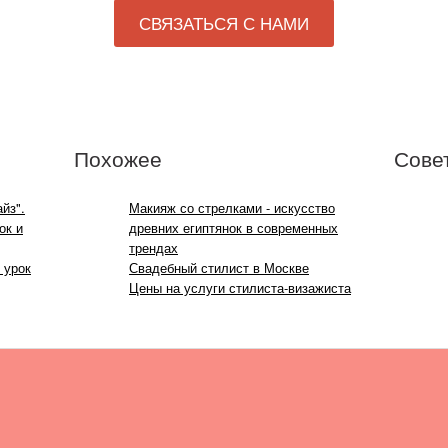
СВЯЗАТЬСЯ С НАМИ
Похожее
Сове
йз".
Макияж со стрелками - искусство
ок и
древних египтянок в современных
трендах
 урок
Свадебный стилист в Москве
Цены на услуги стилиста-визажиста