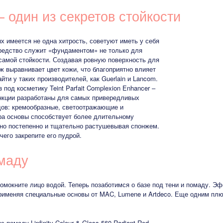
 один из секретов стойкости
ых имеется не одна хитрость, советуют иметь у себя
средство служит «фундаментом» не только для
 самой стойкости. Создавая ровную поверхность для
ж выравнивает цвет кожи, что благоприятно влияет
ти у таких производителей, как Guerlain и Lancom.
 под косметику Teint Parfait Complexion Enhancer –
нкции разработаны для самых привередливых
дов: кремообразные, светоотражающие и
ра основы способствует более длительному
жно постепенно и тщательно растушевывая спонжем.
его закрепите его пудрой.
омаду
омокните лицо водой. Теперь позаботимся о базе под тени и помаду. Э
рименяя специальные основы от MAC, Lumene и Artdeco. Еще одним плюс
 помаду Lipfinity Colour & Gloss 560 Radiant Red.