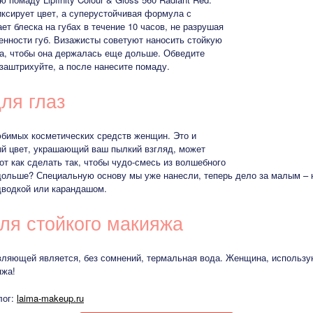
иксирует цвет, а суперустойчивая формула с
 блеска на губах в течение 10 часов, не разрушая
енности губ. Визажисты советуют наносить стойкую
ма, чтобы она держалась еще дольше. Обведите
заштрихуйте, а после нанесите помаду.
ля глаз
юбимых косметических средств женщин. Это и
ый цвет, украшающий ваш пылкий взгляд, может
от как сделать так, чтобы чудо-смесь из волшебного
дольше? Специальную основу мы уже нанесли, теперь дело за малым – 
одводкой или карандашом.
ля стойкого макияжа
ляющей является, без сомнений, термальная вода. Женщина, использую
яжа!
лог:
laima-makeup.ru