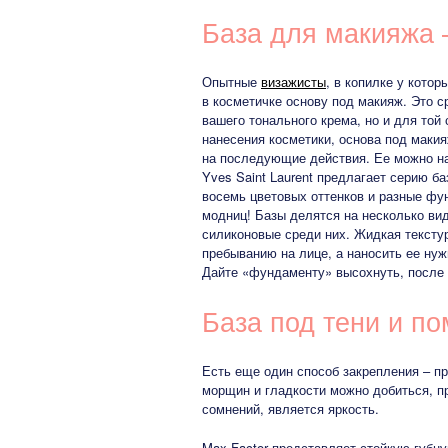
База для макияжа –
Опытные
визажисты
, в копилке у котор
в косметичке основу под макияж. Это 
вашего тонального крема, но и для той
нанесения косметики, основа под макия
на последующие действия. Ее можно най
Yves Saint Laurent предлагает серию баз
восемь цветовых оттенков и разные фу
модниц! Базы делятся на несколько ви
силиконовые среди них. Жидкая тексту
пребыванию на лице, а наносить ее ну
Дайте «фундаменту» высохнуть, после ч
База под тени и п
Есть еще один способ закрепления – пр
морщин и гладкости можно добиться, п
сомнений, является яркость.
Max Factor представляет стойкую губную