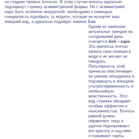
на гладких прямых волосах. В этом случае волосы идеально
подчеркнут стрижку асимметричной формы. Но с асимметрией
надо быть особенно аккуратной: необходимо с помощью
специалиста подобрать ту модель, которая не испортит ваш
внешний вид, а идеально подойдет именно Вам.
Одним из наиболее
актуальных трендов на
сегодняшний день
считается
боб – каре
.
Эта прическа плотно
заняла свои позиции в
моде и не желает их
покидать.
Популярность этой
прически обеспечивает
ее умение объединить и
подчеркнуть в женщине
ультросовременность и
необычайную
женственность. Этот
вид стрижки обладают
особым эффектом и
изысканностью. Волосы
равной длины
обрамляют лицо и
удачно подчеркивают
его красоту и ощутимо
сглаживают черты.