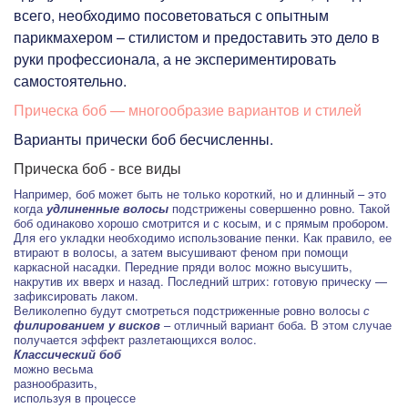
всего, необходимо посоветоваться с опытным
парикмахером – стилистом и предоставить это дело в
руки профессионала, а не экспериментировать
самостоятельно.
Прическа боб — многообразие вариантов и стилей
Варианты прически боб бесчисленны.
Прическа боб - все виды
Например, боб может быть не только короткий, но и длинный – это
когда
удлиненные волосы
подстрижены совершенно ровно. Такой
боб одинаково хорошо смотрится и с косым, и с прямым пробором.
Для его укладки необходимо использование пенки. Как правило, ее
втирают в волосы, а затем высушивают феном при помощи
каркасной насадки. Передние пряди волос можно высушить,
накрутив их вверх и назад. Последний штрих: готовую прическу —
зафиксировать лаком.
Великолепно будут смотреться подстриженные ровно волосы
с
филированием у висков
– отличный вариант боба. В этом случае
получается эффект разлетающихся волос.
Классический боб
можно весьма
разнообразить,
используя в процессе