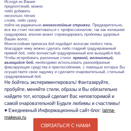
Исходя из Ваших
предпочтений, можно
либо добавить
несколько лёгких
слоёв, либо сразу
пойти на радикально
многослойные стрижки
. Предварительно,
все же стоит посоветоваться с профессионалом, так как излишняя
градуировка, вполне может спровоцировать проблемы здоровья
Ваших волос.
Многослойная прическа боб подойдет волосам любого типа,
благодаря чему можно сделать либо гладкий градуированный
прямой боб, либо волнистый градуированный или вьющийся боб.
Чтобы испробовать различные стили:
прямой, волнистый,
вьющийся боб,
необходимо использовать разнообразные
фиксирующие средства и приспособления, с помощью которых Вы
осуществите свою задумку и сделаете очаровательный, стильный
градуированный боб.
Не бойтесь экспериментировать! Фантазируйте,
пробуйте, меняйте стили, образы и Вы обязательно
найдете тот, который сделает Вас неповторимой и
самой очаровательной! Будьте любимы и счастливы!
♥ Ежедневный Информационный сайт-блог:
laima-
makeup.ru
СВЯЗАТЬСЯ С НАМИ