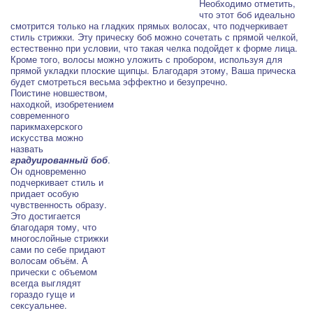
Необходимо отметить,
что этот боб идеально
смотрится только на гладких прямых волосах, что подчеркивает
стиль стрижки. Эту прическу боб можно сочетать с прямой челкой,
естественно при условии, что такая челка подойдет к форме лица.
Кроме того, волосы можно уложить с пробором, используя для
прямой укладки плоские щипцы. Благодаря этому, Ваша прическа
будет смотреться весьма эффектно и безупречно.
Поистине новшеством,
находкой, изобретением
современного
парикмахерского
искусства можно
назвать
градуированный боб
.
Он одновременно
подчеркивает стиль и
придает особую
чувственность образу.
Это достигается
благодаря тому, что
многослойные стрижки
сами по себе придают
волосам объём. А
прически с объемом
всегда выглядят
гораздо гуще и
сексуальнее.