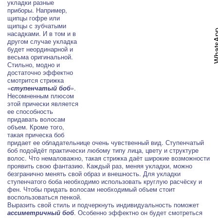
укладки разные
приборы. Например,
щипцы гофре или
щипцы с зубчатыми
What
насадками. И в том и в
другом случае укладка
будет неординарной и
весьма оригинальной.
Стильно, модно и
достаточно эффектно
смотрится стрижка
«
ступенчатый боб
».
Несомненным плюсом
этой прически является
ее способность
придавать волосам
объем. Кроме того,
такая прическа боб
придает ее обладательнице очень чувственный вид. Ступенчатый
боб подойдёт практически любому типу лица, цвету и структуре
волос. Что немаловажно, такая стрижка даёт широкие возможности
проявить свою фантазию. Каждый раз, меняя укладки, можно
безгранично менять свой образ и внешность. Для укладки
ступенчатого боба необходимо использовать круглую расчёску и
фен. Чтобы придать волосам необходимый объем стоит
воспользоваться пенкой.
Выразить свой стиль и подчеркнуть индивидуальность поможет
ассиметричный боб
. Особенно эффектно он будет смотреться