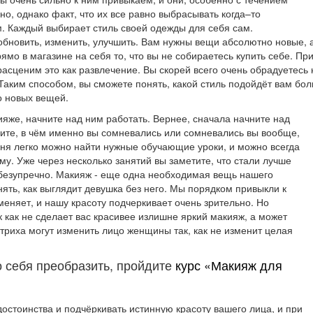
о, однако факт, что их все равно выбрасывать когда–то
м. Каждый выбирает стиль своей одежды для себя сам.
обновить, изменить, улучшить. Вам нужны вещи абсолютно новые, а
ямо в магазине на себя то, что вы не собираетесь купить себе. Пр
расценим это как развлечение. Вы скорей всего очень обрадуетесь 
аким способом, вы сможете понять, какой стиль подойдёт вам боль
о новых вещей.
ияже, начните над ним работать. Вернее, сначала начните над
рите, в чём именно вы сомневались или сомневались вы вообще,
дня легко можно найти нужные обучающие уроки, и можно всегда
му. Уже через несколько занятий вы заметите, что стали лучше
 безупречно. Макияж - еще одна необходимая вещь нашего
ять, как выглядит девушка без него. Мы порядком привыкли к
еняет, и нашу красоту подчеркивает очень зрительно. Но
ак как не сделает вас красивее излишне яркий макияж, а может
триха могут изменить лицо женщины так, как не изменит целая
о себя преобразить, пройдите
курс «Макияж для
остоинства и подчёркивать истинную красоту вашего лица, и при