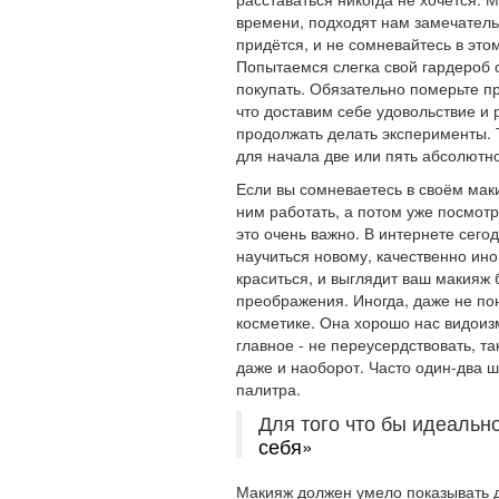
времени, подходят нам замечательн
придётся, и не сомневайтесь в это
Попытаемся слегка свой гардероб 
покупать. Обязательно померьте пр
что доставим себе удовольствие и 
продолжать делать эксперименты. Т
для начала две или пять абсолютн
Если вы сомневаетесь в своём мак
ним работать, а потом уже посмот
это очень важно. В интернете сего
научиться новому, качественно ино
краситься, и выглядит ваш макияж
преображения. Иногда, даже не пон
косметике. Она хорошо нас видоизм
главное - не переусердствовать, т
даже и наоборот. Часто один-два ш
палитра.
Для того что бы идеальн
себя»
Макияж должен умело показывать д