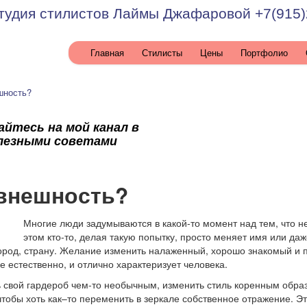
тудия стилистов Лаймы Джафаровой +7(915)
а
Главная
Стилисты
Цены
Портфолио
шность?
йтесь на мой канал в
олезными советами
 внешность?
Многие люди задумываются в какой-то момент над тем, что н
этом кто-то, делая такую попытку, просто меняет имя или да
 город, страну. Желание изменить налаженный, хорошо знакомый и
е естественно, и отлично характеризует человека.
 свой гардероб чем-то необычным, изменить стиль коренным образ
чтобы хоть как–то переменить в зеркале собственное отражение. 