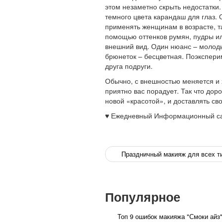
этом незаметно скрыть недостатки
темного цвета карандаш для глаз. 
применять женщинам в возрасте, т
помощью оттенков румян, пудры ил
внешний вид. Один нюанс – молоды
брюнеток – бесцветная. Поэксперим
друга подруги.
Обычно, с внешностью меняется и х
приятно вас порадует. Так что дор
новой «красотой», и доставлять с
♥ Ежедневный Информационный са
Праздничный макияж для всех ти
Популярное
Топ 9 ошибок макияжа "Смоки айз