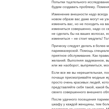
Попытки тщательного исследования
будем создавать проблему. Поменяе
Изменение внешности надо всегда 
новом образе вас даже могут не у
изменить вас, но не походить на в
измениться совершенно, надо со с
не сделать бы на ваших волосах, е
измениться – не стоит медлить! То
Прическу следует делать в более-
парикмахерской. Помощь специалист
приятное обслуживание. Как прави
желаний. Выполняя задуманное, вы
или же наоборот, выпрямиться, мож
Если все же вы нерешительная, по
почаще присматривайте модные жу
просто очень красивых людей, кот
представляйте себя такой, какой б
своего совершенного внешнего обли
После удачного посещения парикма
шкафу у каждой женщины, тем боле
расставаться никогда не хочется. 