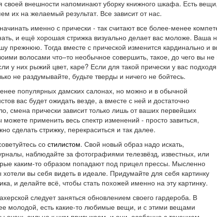
 своей внешности напоминают уборку книжного шкафа. Есть вещи,
м их на желаемый результат. Все зависит от нас.
начинать именно с прически - так считают все более-менее компет
знать, и ещё хорошая стрижка визуально делает вас моложе. Ваша 
ашу прежнюю. Тогда вместе с прической изменится кардинально и в
воими волосами что–то необычное совершить, такое, до чего вы не
сли у них рыжий цвет, каре? Если для такой прически у вас подход
лько не раздумывайте, будьте тверды и ничего не бойтесь.
менее популярных дамских салонах, но можно и в обычной
ов вас будет ожидать везде, а вместе с ней и достаточно
ло, смена прически зависит только лишь от ваших первейших
 можете применить весь спектр изменений - просто завиться,
но сделать стрижку, перекраситься и так далее.
советуйтесь со
стилистом
. Свой новый образ надо искать,
рналы, наблюдайте за фотографиями телезвёзд, известных, или
орые каким-то образом попадают под прицел прессы. Мысленно
ы хотели вы себя видеть в идеале. Придумайте для себя картинку
ка, и делайте всё, чтобы стать похожей именно на эту картинку.
херской следует заняться обновлением своего гардероба. В
е молодой, есть какие-то любимые вещи, и с этими вещами
Мы очень сильно к ним привыкаем, и они, особенно с течением